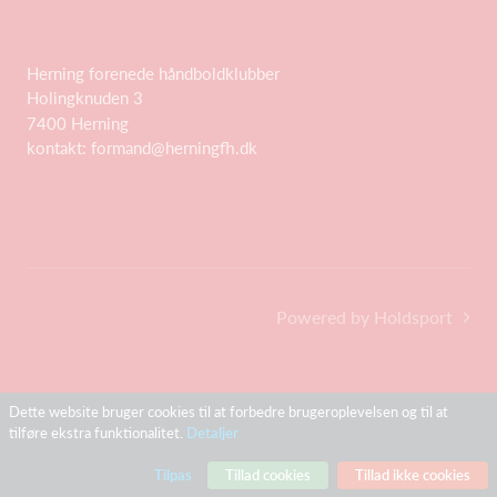
Herning forenede håndboldklubber
Holingknuden 3
7400 Herning
kontakt: formand@herningfh.dk
Powered by Holdsport
Dette website bruger cookies til at forbedre brugeroplevelsen og til at
tilføre ekstra funktionalitet.
Detaljer
Tilpas
Tillad cookies
Tillad ikke cookies